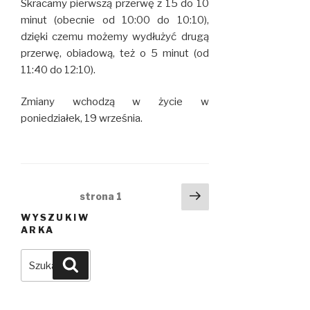
Skracamy pierwszą przerwę z 15 do 10
minut (obecnie od 10:00 do 10:10),
dzięki czemu możemy wydłużyć drugą
przerwę, obiadową, też o 5 minut (od
11:40 do 12:10).
Zmiany wchodzą w życie w
poniedziałek, 19 września.
Nawigacja
Następna
strona
1
strona
po
WYSZUKIW
wpisach
ARKA
Szukaj:
Szukaj