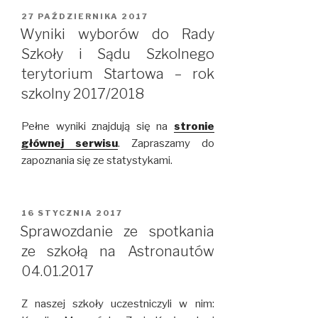
OPUBLIKOWANE
27 PAŹDZIERNIKA 2017
W
Wyniki wyborów do Rady
Szkoły i Sądu Szkolnego
terytorium Startowa – rok
szkolny 2017/2018
Pełne wyniki znajdują się na
stronie
głównej serwisu
. Zapraszamy do
zapoznania się ze statystykami.
OPUBLIKOWANE
16 STYCZNIA 2017
W
Sprawozdanie ze spotkania
ze szkołą na Astronautów
04.01.2017
Z naszej szkoły uczestniczyli w nim: