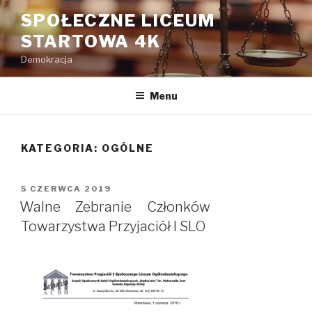
Przeskocz
SPOŁECZNE LICEUM
do
STARTOWA 4K
treści
Demokracja
Menu
KATEGORIA: OGÓLNE
OPUBLIKOWANE
5 CZERWCA 2019
W
Walne Zebranie Członków
Towarzystwa Przyjaciół I SLO