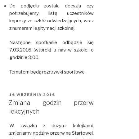
Do podjęcia została decyzja czy
potrzebujemy listę uczestników
imprezy ze szkół odwiedzających, wraz
z numerem legitymacji szkolnej.
Następne spotkanie odbędzie się
7.03.2016 (wtorek) u nas w szkole, o
godzinie 9:00.
Tematem będą rozgrywki sportowe.
OPUBLIKOWANE
16 WRZEŚNIA 2016
W
Zmiana godzin przerw
lekcyjnych
W związku z dużymi kolejkami,
zmieniamy godziny przerw na Startowej.